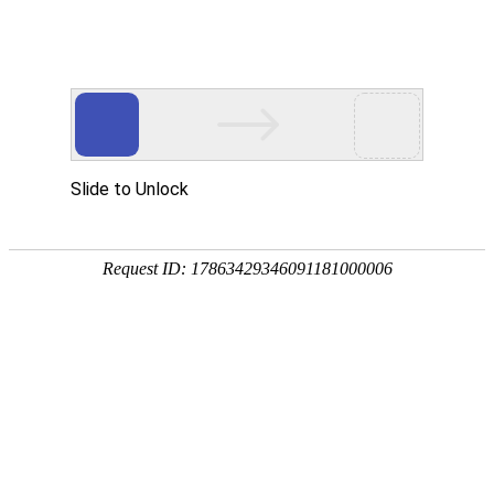
服务教育科研，促进学术发展!
老站:万维书刊网
—— 要投稿，
态度公正、信息求实、投稿自助、使用免费
中国
期刊大全
期刊点评
专业刊群
外国
SCI期刊
期刊
期刊
投稿选刊
期刊选题
热 词 榜
期刊点评
今日
您的位置：
万维学术
>
SCI期刊
>
农林科学
>
园艺
/
农艺学
/
植物科
European Journal of Pl
SCIE
外文期刊