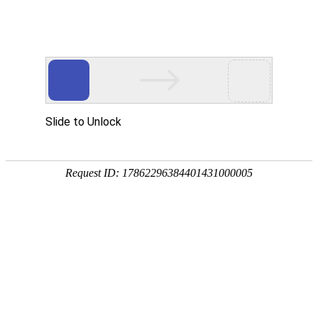
服务教育科研，促进学术发展!
老站:万维书刊网
—— 要投稿，
态度公正、信息求实、投稿自助、使用免费
中国
期刊大全
期刊点评
专业刊群
外国
SCI期刊
期刊
期刊
投稿选刊
期刊选题
热 词 榜
期刊点评
今日
您的位置：
万维学术
>
SCI期刊
>
医药卫生1
>
儿科
The Turkish Journal of P
SCIE
外文期刊