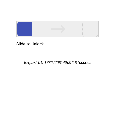
服务教育科研，促进学术发展!
老站:万维书刊网
—— 要投稿，
态度公正、信息求实、投稿自助、使用免费
中国
期刊大全
期刊点评
专业刊群
外国
SCI期刊
期刊
期刊
投稿选刊
期刊选题
热 词 榜
期刊点评
今日
您的位置：
万维学术
>
SSCI期刊
>
地理资环类
>
地理学
您的位置：
万维学术
>
SSCI期刊
>
经济学类
>
经济学
ZFW-Advances in Econo
（原：Zeitschrift für Wirtscha