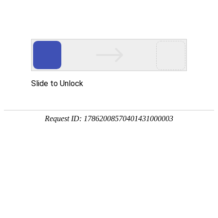
服务教育科研，促进学术发展!
老站:万维书刊网
—— 要投稿，
态度公正、信息求实、投稿自助、使用免费
中国
期刊大全
期刊点评
专业刊群
外国
SCI期刊
期刊
期刊
投稿选刊
期刊选题
热 词 榜
期刊点评
您的位置：
万维学术
>
SSCI期刊
搜索结果：
刊期
1
ZFW-Advances in Economic Geography《ZFW：经济地理学进展》（原