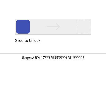
要投稿，上万维，轻松学术交流
SCI期刊
SSCI期刊
AHCI期刊
学术
学术会议
会议
期刊点评
SCI等选刊
高级搜索
国际期刊搜索
1
条记录
刊期
分区
发文量
国人占比
（停刊）
粉末与颗粒杂志》（停刊）