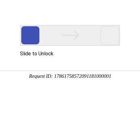
要投稿，上万维，轻松学术交流
SCI期刊
SSCI期刊
AHCI期刊
学术
学术会议
会议
期刊点评
SCI等选刊
高级搜索
国际期刊搜索
33
条记录
刊期
分区
发文量
国人占比
（官网投稿）
与医学展望》