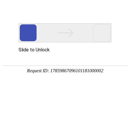
服务教育科研，促进学术发展!
老站:万维书刊网
—— 要投稿，
态度公正、信息求实、投稿自助、使用免费
中国
期刊大全
期刊点评
专业刊群
外国
SCI期刊
期刊
期刊
投稿选刊
期刊选题
热 词 榜
期刊点评
您的位置：
万维学术
>
SCI/E期刊
搜索结果：
刊期
1
（官网投稿）
Internet of Things《物联网》