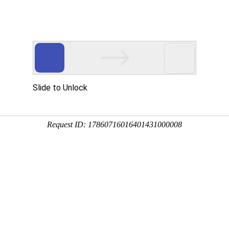
要投稿，上万维，轻松学术交流
SCI期刊
SSCI期刊
AHCI期刊
学术
学术会议
会议
期刊点评
SCI等选刊
高级搜索
国际期刊搜索
52
条记录
刊期
分区
发文量
国人占比
稿）