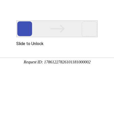
要投稿，上万维，轻松学术交流
SCI期刊
SSCI期刊
AHCI期刊
学术
学术会议
会议
期刊点评
SCI等选刊
高级搜索
国际期刊搜索
合
内刊）（原：张家口学院学报）
复合影响因子:
0