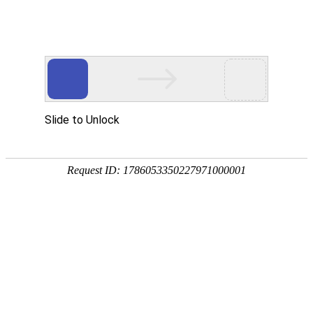
服务教育科研，促进学术发展!
老站:万维书刊网
—— 要投稿，
态度公正、信息求实、投稿自助、使用免费
中国
期刊大全
期刊点评
专业刊群
外国
SCI期刊
期刊
期刊
投稿选刊
期刊选题
热 词 榜
期刊点评
您的位置：
万维学术
>
期刊大全
>
教科文艺
>
语言文字
您的位置：
万维学术
>
期刊大全
>
停刊期刊
汉日语言对比研究论丛（集刊