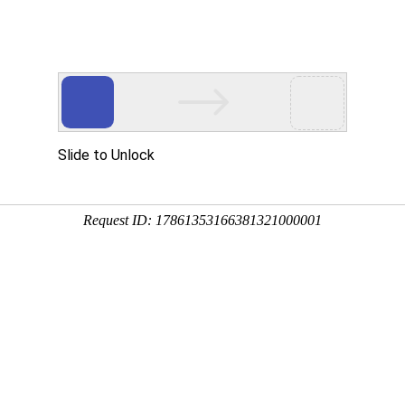
要投稿，上万维，轻松学术交流
SCI期刊
SSCI期刊
AHCI期刊
学术
学术会议
会议
期刊点评
SCI等选刊
高级搜索
国际期刊搜索
报
原:六盘水师范高等专科学校学报）（省级以上基金项
复合影响因子:
0.289