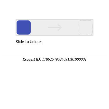
服务教育科研，促进学术发展!
老站:万维书刊网
—— 要投稿，
态度公正、信息求实、投稿自助、使用免费
中国
期刊大全
期刊点评
专业刊群
外国
SCI期刊
期刊
期刊
投稿选刊
期刊选题
热 词 榜
期刊点评
您的位置：
万维学术
>
期刊大全
>
教科文艺
>
新闻出版
新闻传播史论丛（集刊）（不