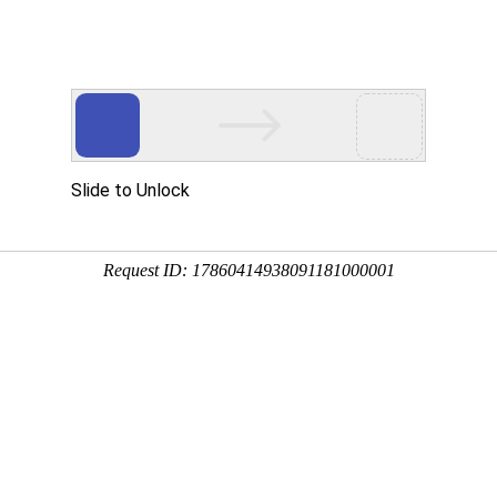
要投稿，上万维，轻松学术交流
SCI期刊
SSCI期刊
AHCI期刊
学术
学术会议
会议
期刊点评
SCI等选刊
次数！
期刊/关键词