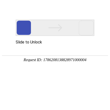
服务教育科研，促进学术发展!
老站:万维书刊网
—— 要投稿，
态度公正、信息求实、投稿自助、使用免费
中国
期刊大全
期刊点评
专业刊群
外国
SCI期刊
期刊
期刊
投稿选刊
期刊选题
热 词 榜
期刊点评
您的位置：
万维学术
>
热词榜
> 期刊列表
???????
期刊列表
说明：热词后面的数字表示该热词在该期刊中出现的次数！
期刊/关键