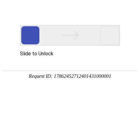
服务教育科研，促进学术发展!
老站:万维书刊网
—— 要投稿，
态度公正、信息求实、投稿自助、使用免费
中国
期刊大全
期刊点评
专业刊群
外国
SCI期刊
期刊
期刊
投稿选刊
期刊选题
热 词 榜
期刊点评
您的位置：
万维学术
>
帮助中心
> 正文
万维学术交流
阅读：
2445