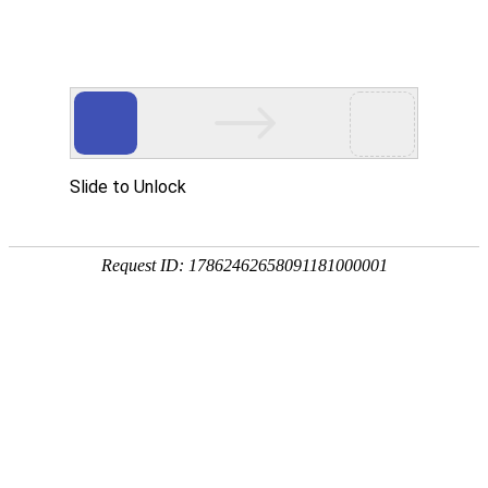
服务教育科研，促进学术发展!
老站:万维书刊网
—— 要投稿，
态度公正、信息求实、投稿自助、使用免费
中国
期刊大全
期刊点评
专业刊群
外国
SCI期刊
期刊
期刊
投稿选刊
期刊选题
热 词 榜
期刊点评
您的位置：
万维学术
>
帮助中心
> 正文
如何查找到2024年各
阅读：
2995